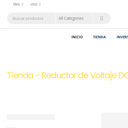
ENG
USD
INICIO
TIENDA
INVER
HOME
TIENDA
REDUCTORES DE VOLTAJE DC-DC
,
REDUCTORES Y E
Tienda - Reductor de Voltaje 