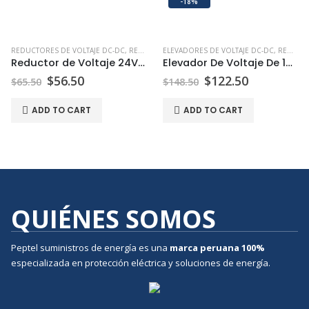
-18%
REDUCTORES DE VOLTAJE DC-DC
,
REDUCTORES Y ELEVADORES DE VOLTAJE DC-DC
ELEVADORES DE VOLTAJE DC-DC
,
REDUCTORES Y ELEVADORES DE VOLTAJE DC-DC
Reductor de Voltaje 24V a 12V 30A
Elevador De Voltaje De 12v A 24v 20A
$
56.50
$
122.50
$
65.50
$
148.50
ADD TO CART
ADD TO CART
QUIÉNES SOMOS
Peptel suministros de energía es una
marca peruana
100%
especializada en protección eléctrica y soluciones de energía.