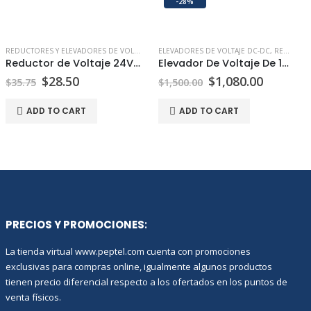
-28%
REDUCTORES Y ELEVADORES DE VOLTAJE DC-DC
ELEVADORES DE VOLTAJE DC-DC
,
REDUCTORES DE VOLTAJE DC-DC
,
REDUCTORES Y ELEVADORES DE VOLTAJE DC-DC
Reductor de Voltaje 24V a 12V 5A 60W
Elevador De Voltaje De 12v A 24v 100A
$
28.50
$
1,080.00
$
35.75
$
1,500.00
ADD TO CART
ADD TO CART
PRECIOS Y PROMOCIONES
:
La tienda virtual www.peptel.com cuenta con promociones
exclusivas para compras online, igualmente algunos productos
tienen precio diferencial respecto a los ofertados en los puntos de
venta físicos.