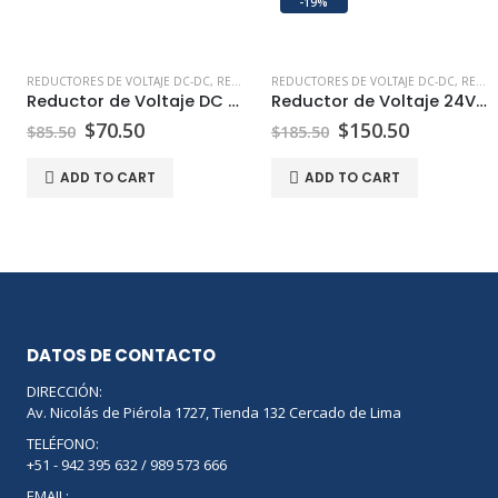
-19%
REDUCTORES DE VOLTAJE DC-DC
,
REDUCTORES Y ELEVADORES DE VOLTAJE DC-DC
REDUCTORES DE VOLTAJE DC-DC
,
REDUCTORES Y ELEVADORES DE VOLTAJE DC-DC
Reductor de Voltaje DC 48V a 12V 10A 120W
Reductor de Voltaje 24V a 12V 60A
$
70.50
$
150.50
$
85.50
$
185.50
ADD TO CART
ADD TO CART
DATOS DE CONTACTO
DIRECCIÓN:
Av. Nicolás de Piérola 1727, Tienda 132 Cercado de Lima
TELÉFONO:
+51 - 942 395 632 / 989 573 666
EMAIL: