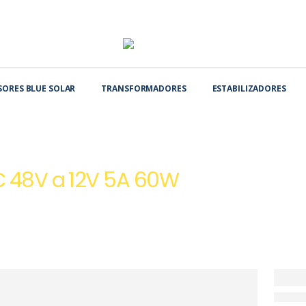
SORES BLUE SOLAR
TRANSFORMADORES
ESTABILIZADORES
LEVADORES DE VOLTAJE DC-DC
REDUCTOR DE VOLTAJE DC 48V A 12V 5A 6
DC 48V a 12V 5A 60W