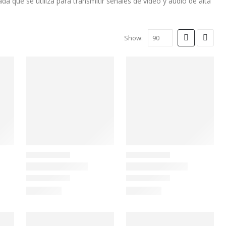
ada que se utiliza para transmitir señales de video y audio de alta
Show: