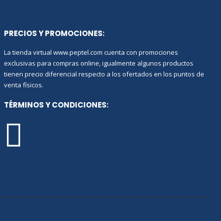
PRECIOS Y PROMOCIONES
:
La tienda virtual www.peptel.com cuenta con promociones
exclusivas para compras online, igualmente algunos productos
tienen precio diferencial respecto a los ofertados en los puntos de
venta físicos.
TÉRMINOS Y CONDICIONES
: