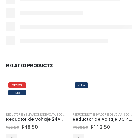
RELATED PRODUCTS
OFERTA
-19%
-13%
REDUCTORES Y ELEVADORES DE VOLTAJE DC-DC
,
REDUCTORES DE VOLTAJE DC-DC
REDUCTORES Y ELEVADORES DE VOLTAJE DC-DC
,
RE
Reductor de Voltaje 24V a 12V 20A
Reductor de Voltaje DC 48V a 12V 20A 240W
$
48.50
$
112.50
$
55.50
$
138.50