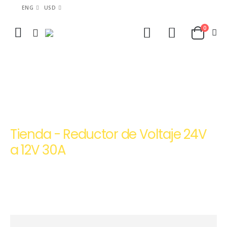
ENG
USD
0
HOME
TIENDA
REDUCTORES DE VOLTAJE DC-DC
,
REDUCTORES Y ELEVADORES DE VOLTAJE DC-DC
REDUCTOR DE VOLTAJE 24V A 12V 30A
Tienda - Reductor de Voltaje 24V
a 12V 30A