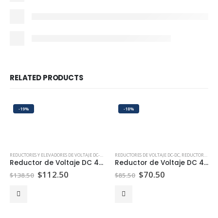
RELATED PRODUCTS
-19%
-18%
REDUCTORES Y ELEVADORES DE VOLTAJE DC-DC
,
REDUCTORES DE VOLTAJE DC-DC
REDUCTORES DE VOLTAJE DC-DC
,
REDUCTORES Y ELEVADORES DE VOLTAJE DC-DC
Reductor de Voltaje DC 48V a 12V 20A 240W
Reductor de Voltaje DC 48V a 12V 10A 120W
$
112.50
$
70.50
$
138.50
$
85.50