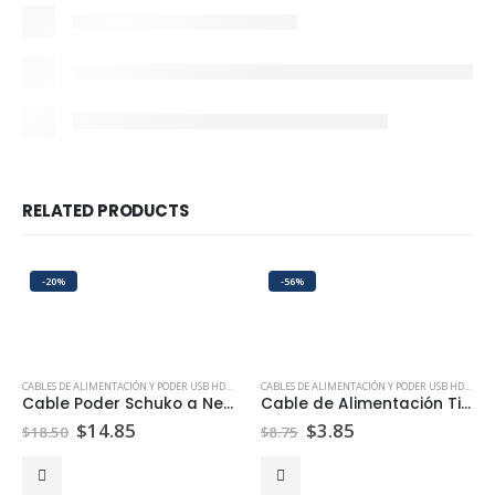
RELATED PRODUCTS
-20%
-56%
CABLES DE ALIMENTACIÓN Y PODER USB HDMI ETHERNET | PEPTEL
CABLES DE ALIMENTACIÓN Y PODER USB HDMI ETHERNET | PEPTEL
Cable Poder Schuko a Nema 5-15R de 1.80 Metros
Cable de Alimentación Tipo 8 Franja Blanca
$
14.85
$
3.85
$
18.50
$
8.75