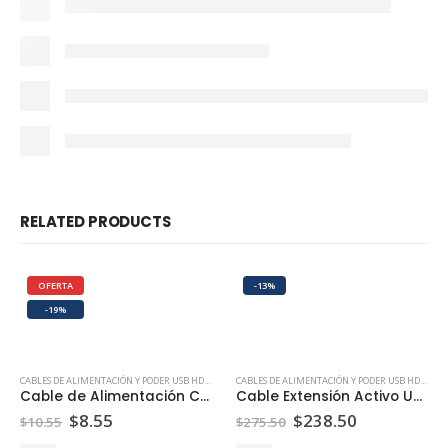
RELATED PRODUCTS
OFERTA
-13%
-19%
CABLES DE ALIMENTACIÓN Y PODER USB HDMI ETHERNET | PEPTEL
CABLES DE ALIMENTACIÓN Y PODER USB HDMI ETHERNET | PEPTEL
Cable de Alimentación C14 a C13 NETCOM 1.80 Metros
Cable Extensión Activo USB-C de 30 Metros
$
8.55
$
238.50
$
10.55
$
275.50