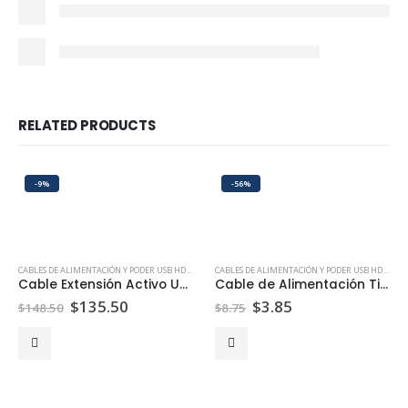
RELATED PRODUCTS
-9%
-56%
CABLES DE ALIMENTACIÓN Y PODER USB HDMI ETHERNET | PEPTEL
CABLES DE ALIMENTACIÓN Y PODER USB HDMI ETHERNET | PEPTEL
Cable Extensión Activo USB-C a USB-A 15 Metros
Cable de Alimentación Tipo 8 Franja Blanca
$
135.50
$
3.85
$
148.50
$
8.75