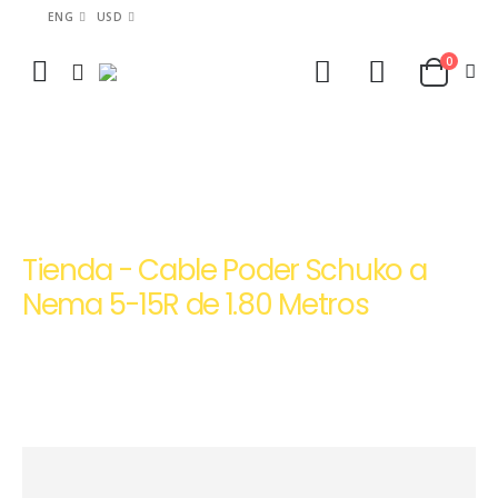
ENG
USD
0
HOME
TIENDA
CABLES DE ALIMENTACIÓN Y PODER USB HDMI ETHERNET | PEPTEL
CABLE PODER SCHUKO A NEMA 5-15R DE 1.80 METROS
Tienda - Cable Poder Schuko a
Nema 5-15R de 1.80 Metros