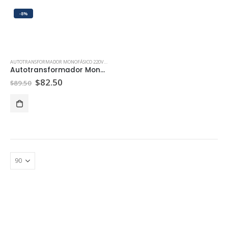
-8%
AUTOTRANSFORMADOR MONOFÁSICO 220V A 100V
,
AUTOTRANSFORMADORES 220V A 110V Y 120V | 
Autotransformador Monofásico 220V A 100V 1500W
$
82.50
$
89.50