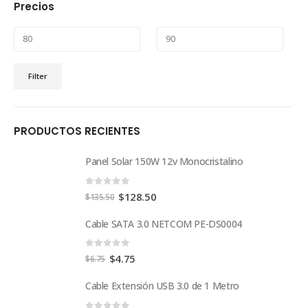
Precios
Min
Max
Filter
price
price
PRODUCTOS RECIENTES
Panel Solar 150W 12v Monocristalino
0
out of 5
$
128.50
$
135.50
Cable SATA 3.0 NETCOM PE-DS0004
0
out of 5
$
4.75
$
6.75
Cable Extensión USB 3.0 de 1 Metro