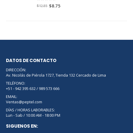
0
out of 5
$
8.75
$
12.85
DATOS DE CONTACTO
DIRECCIÓN:
Av. Nicolás de Piérola 1727, Tienda 132 Cercado de Lima
TELÉFONO:
+51 - 942 395 632 / 989 573 666
EMAIL:
Ventas@peptel.com
DÍAS / HORAS LABORABLES:
Lun - Sab / 10:00 AM - 18:00 PM
SIGUENOS EN: