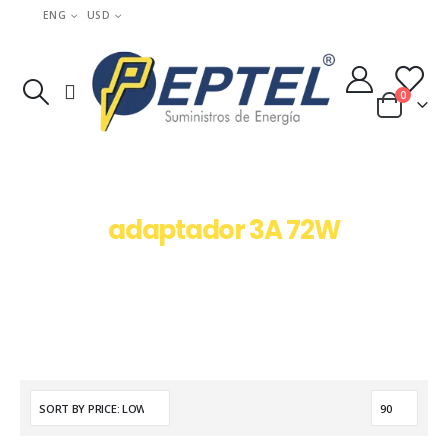
ENG
USD
0
adaptador 3A 72W
HOME
TIENDA
PRODUCT TAG -
ADAPTADOR 3A 72W