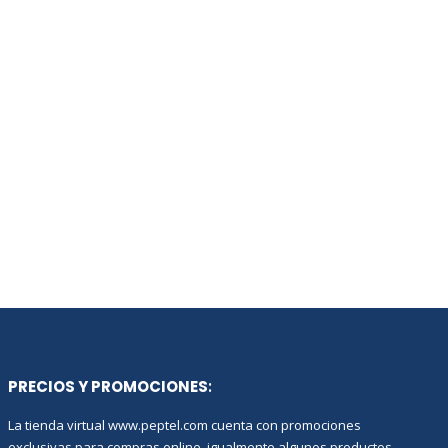
PRECIOS Y PROMOCIONES
:
La tienda virtual www.peptel.com cuenta con promociones
exclusivas para compras online, igualmente algunos productos