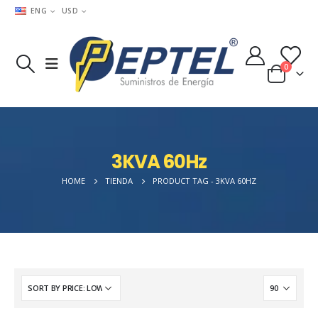
ENG
USD
0
3KVA 60Hz
HOME
TIENDA
PRODUCT TAG -
3KVA 60HZ