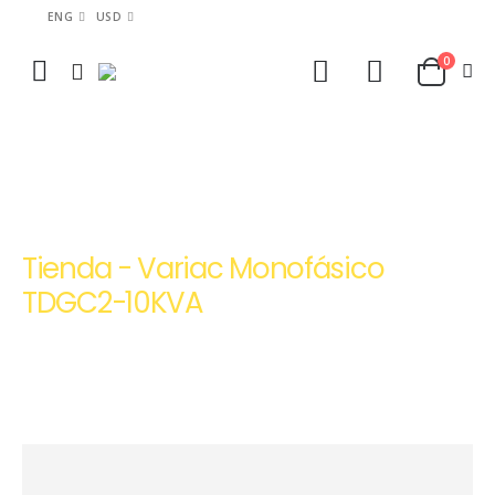
ENG
USD
0
HOME
TIENDA
VARIACS MONOFÁSICOS Y TRIFÁSICOS TDGC2 TSGC2 | PEPTEL
VARIAC MONOFÁSICO TDGC2-10KVA
Tienda - Variac Monofásico
TDGC2-10KVA