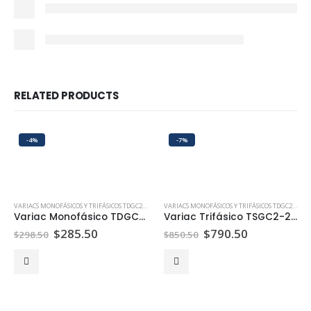
RELATED PRODUCTS
-4%
-7%
VARIACS MONOFÁSICOS Y TRIFÁSICOS TDGC2 TSGC2 | PEPTEL
VARIACS MONOFÁSICOS Y TRIFÁSICOS TDGC2 TSGC2 | PEPTEL
Variac Monofásico TDGC2-5KVA
Variac Trifásico TSGC2-20KVA
$
285.50
$
790.50
$
298.50
$
850.50