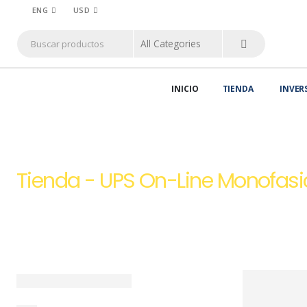
ENG
USD
INICIO
TIENDA
INVER
HOME
TIENDA
UPS ONLINE TRIFÁSICO 220V Y 380V EN PERÚ | PEPT
Tienda - UPS On-Line Monofas