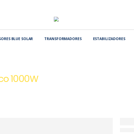
SORES BLUE SOLAR
TRANSFORMADORES
ESTABILIZADORES
EL
UPS ON-LINE MONOFASICO 1000W
ico 1000W