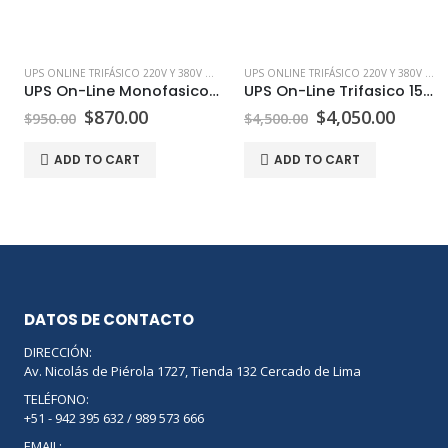
UPS ONLINE TRIFÁSICO 220V Y 380V EN PERÚ | PEPTEL
UPS ONLINE TRIFÁSICO 220V Y 380V EN PERÚ | PEPTEL
UPS On-Line Monofasico 3000W
UPS On-Line Trifasico 15KW 380V
$
870.00
$
4,050.00
$
950.00
$
4,500.00
ADD TO CART
ADD TO CART
DATOS DE CONTACTO
DIRECCIÓN:
Av. Nicolás de Piérola 1727, Tienda 132 Cercado de Lima
TELÉFONO:
+51 - 942 395 632 / 989 573 666
EMAIL: