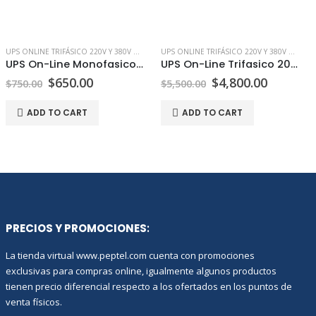
UPS ONLINE TRIFÁSICO 220V Y 380V EN PERÚ | PEPTEL
UPS ONLINE TRIFÁSICO 220V Y 380V EN PERÚ | PEPTEL
UPS On-Line Monofasico 2000W
UPS On-Line Trifasico 20KW 380V
$
650.00
$
4,800.00
$
750.00
$
5,500.00
ADD TO CART
ADD TO CART
PRECIOS Y PROMOCIONES
:
La tienda virtual www.peptel.com cuenta con promociones
exclusivas para compras online, igualmente algunos productos
tienen precio diferencial respecto a los ofertados en los puntos de
venta físicos.