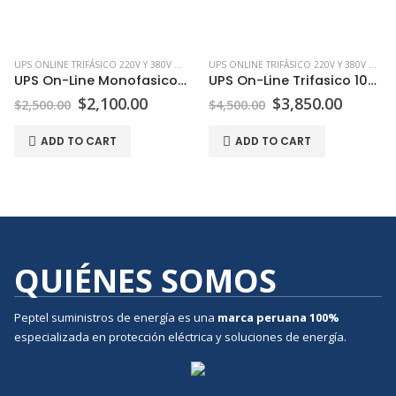
UPS ONLINE TRIFÁSICO 220V Y 380V EN PERÚ | PEPTEL
UPS ONLINE TRIFÁSICO 220V Y 380V EN PERÚ | PEPTEL
UPS On-Line Monofasico 10000W
UPS On-Line Trifasico 10KW 380V
$
2,100.00
$
3,850.00
$
2,500.00
$
4,500.00
ADD TO CART
ADD TO CART
QUIÉNES SOMOS
Peptel suministros de energía es una
marca peruana
100%
especializada en protección eléctrica y soluciones de energía.