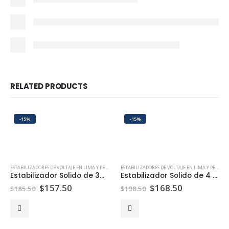
RELATED PRODUCTS
-15%
-15%
ESTABILIZADORES DE VOLTAJE EN LIMA Y PERÚ | PEPTEL
ESTABILIZADORES DE VOLTAJE EN LIMA Y PERÚ | PEPTEL
Estabilizador Solido de 3KVA 3000W
Estabilizador Solido de 4 KVA 4000W 220V
$
157.50
$
168.50
$
185.50
$
198.50