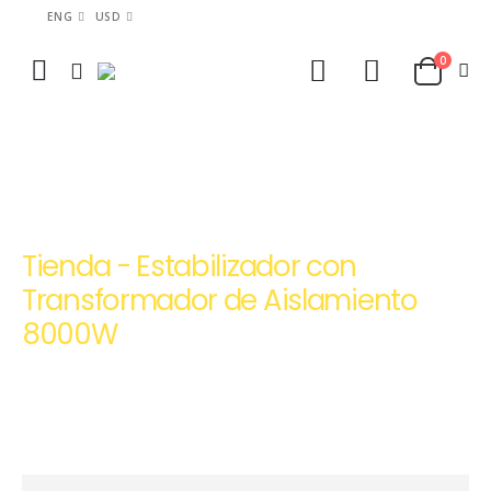
ENG
USD
0
HOME
TIENDA
ESTABILIZADORES DE VOLTAJE EN LIMA Y PERÚ | PEPTEL
ESTABILIZADOR CON TRANSFORMADOR DE AISLAMIENTO 8000W
Tienda - Estabilizador con
Transformador de Aislamiento
8000W