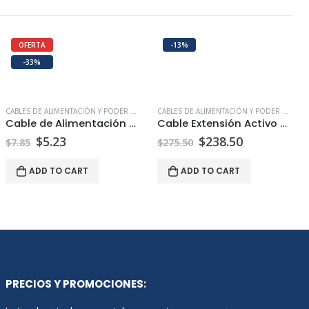
OFERTA
-13%
-33%
CABLES DE ALIMENTACIÓN Y PODER USB HDMI ETHERNET | PEPTEL
CABLES DE ALIMENTACIÓN Y PODER USB HDMI ETHERNET | PEPTEL
Cable de Alimentación Poder Schuko
Cable Extensión Activo USB-C de 30 Metros
$
5.23
$
238.50
$
7.85
$
275.50
ADD TO CART
ADD TO CART
PRECIOS Y PROMOCIONES
: