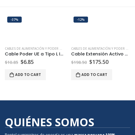
-37%
-12%
CABLES DE ALIMENTACIÓN Y PODER USB HDMI ETHERNET | PEPTEL
CABLES DE ALIMENTACIÓN Y PODER USB HDMI ETHERNET | PEPTEL
Cable Poder UE a Tipo L Italiano de 1.80 Metros
Cable Extensión Activo USB-C a USB-A 20 Metros
$
6.85
$
175.50
$
10.85
$
198.50
ADD TO CART
ADD TO CART
QUIÉNES SOMOS
Peptel suministros de energía es una
marca peruana
100%