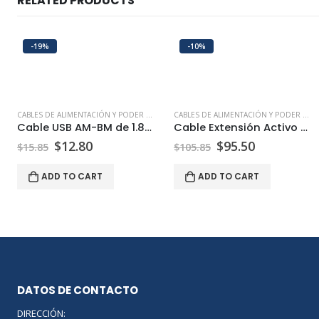
RELATED PRODUCTS
-19%
-10%
CABLES DE ALIMENTACIÓN Y PODER USB HDMI ETHERNET | PEPTEL
CABLES DE ALIMENTACIÓN Y PODER USB HDMI ETHERNET | PEPTEL
Cable USB AM-BM de 1.80 Metros
Cable Extensión Activo USB-C a USB-A 10 Metros
$
12.80
$
95.50
$
15.85
$
105.85
ADD TO CART
ADD TO CART
DATOS DE CONTACTO
DIRECCIÓN: