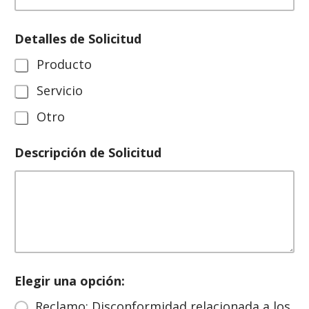
(
Detalles de Solicitud
3
0
Producto
)
S
Servicio
o
l
Otro
i
c
Descripción de Solicitud
i
t
u
d
d
e
Elegir una opción:
Reclamo: Disconformidad relacionada a los