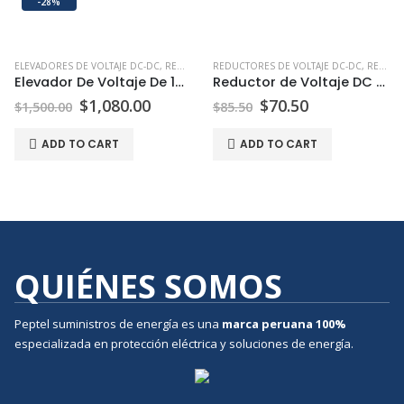
-28%
ELEVADORES DE VOLTAJE DC-DC
,
REDUCTORES DE VOLTAJE DC-DC
,
REDUCTORES Y ELEVADORES DE VOLTAJE DC-DC
REDUCTORES DE VOLTAJE DC-DC
,
REDUCTORES Y ELEVADORES DE VOLTAJE DC-DC
Elevador De Voltaje De 12v A 24v 100A
Reductor de Voltaje DC 48V a 12V 10A 120W
$
1,080.00
$
70.50
$
1,500.00
$
85.50
ADD TO CART
ADD TO CART
QUIÉNES SOMOS
Peptel suministros de energía es una
marca peruana
100%
especializada en protección eléctrica y soluciones de energía.