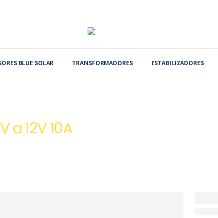
SORES BLUE SOLAR
TRANSFORMADORES
ESTABILIZADORES
LEVADORES DE VOLTAJE DC-DC
REDUCTOR DE VOLTAJE 24V A 12V 10A
V a 12V 10A