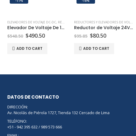
-11%
-16%
ELEVADORES DE VOLTAJE DC-DC
,
REDUCTORES Y ELEVADORES DE VOLTAJE DC-DC
REDUCTORES Y ELEVADORES DE VOLTAJE DC-DC
Elevador De Voltaje De 12v A 24v 50A
Reductor de Voltaje 24V a 12V 40A
$
490.50
$
80.50
$
548.50
$
95.85
ADD TO CART
ADD TO CART
DATOS DE CONTACTO
DIRECCIÓN:
Av. Nicolás de Piérola 1727, Tienda 132 Cercado de Lima
TELÉFONO:
+51 - 942 395 632 / 989 573 666
EMAIL: