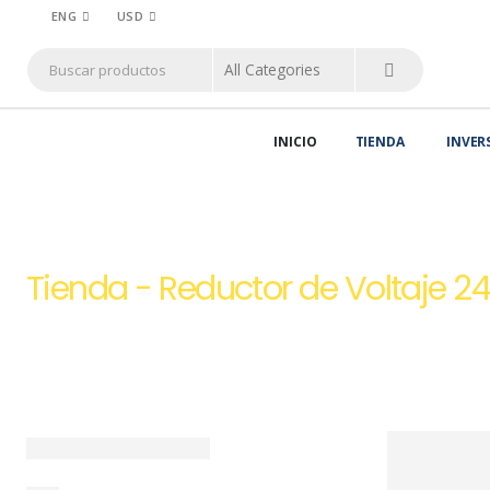
ENG
USD
INICIO
TIENDA
INVER
HOME
TIENDA
REDUCTORES DE VOLTAJE DC-DC
,
REDUCTORES Y E
Tienda - Reductor de Voltaje 24