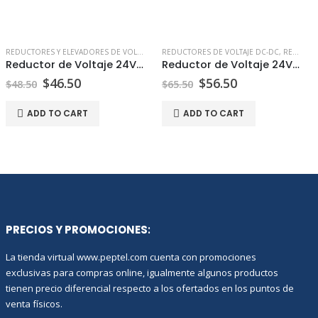
REDUCTORES Y ELEVADORES DE VOLTAJE DC-DC
REDUCTORES DE VOLTAJE DC-DC
,
REDUCTORES DE VOLTAJE DC-DC
,
REDUCTORES Y ELEVADORES DE VOLTAJE DC-DC
Reductor de Voltaje 24V a 12V 15A
Reductor de Voltaje 24V a 12V 30A
$
46.50
$
56.50
$
48.50
$
65.50
ADD TO CART
ADD TO CART
PRECIOS Y PROMOCIONES
:
La tienda virtual www.peptel.com cuenta con promociones
exclusivas para compras online, igualmente algunos productos
tienen precio diferencial respecto a los ofertados en los puntos de
venta físicos.