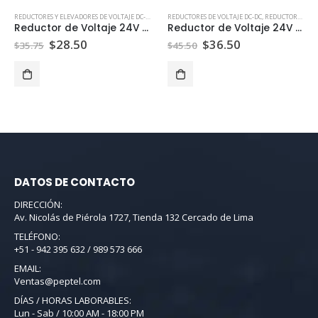
REDUCTORES Y ELEVADORES DE VOLTAJE DC-DC
,
REDUCTORES DE VOLTAJE DC-DC
REDUCTORES DE VOLTAJE DC-DC
,
REDUCTORES Y ELEVADORES DE VOLTAJE DC-DC
Reductor de Voltaje 24V a 12V 5A 60W
Reductor de Voltaje 24V a 12V 10A
$
28.50
$
36.50
$
35.75
$
45.50
DATOS DE CONTACTO
DIRECCIÓN:
Av. Nicolás de Piérola 1727, Tienda 132 Cercado de Lima
TELÉFONO:
+51 - 942 395 632 / 989 573 666
EMAIL:
Ventas@peptel.com
DÍAS / HORAS LABORABLES:
Lun - Sab / 10:00 AM - 18:00 PM